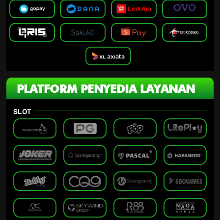
PLATFORM PENYEDIA LAYANAN
SLOT