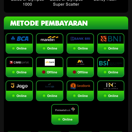
1000
Super Scatter
METODE PEMBAYARAN
Online
Online
Online
Online
Online
Offline
Offline
Online
Online
Online
Online
Online
Online