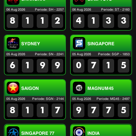
06 Aug 2026
Periode
:
SH
-
2257
06 Aug 2026
Periode
:
ST
-
2160
8
1
1
2
4
1
3
3
SYDNEY
SINGAPORE
05 Aug 2026
Periode
:
SN
-
2241
05 Aug 2026
Periode
:
SGP
-
1853
6
1
9
9
0
7
1
5
SAIGON
MAGNUM45
05 Aug 2026
Periode
:
SGN
-
2144
05 Aug 2026
Periode
:
MG45
-
2497
8
1
1
7
9
7
7
5
SINGAPORE 77
INDIA