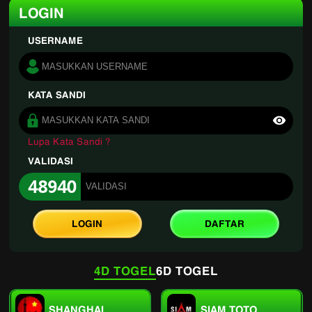
LOGIN
USERNAME
KATA SANDI
Lupa Kata Sandi ?
VALIDASI
LOGIN
DAFTAR
4D TOGEL
6D TOGEL
SHANGHAI
SIAM TOTO