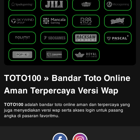
TOTO100 » Bandar Toto Online
Aman Terpercaya Versi Wap
TOTO100
adalah bandar toto online aman dan terpercaya yang
juga menyediakan versi wap serta akses login untuk pasang
angka di pasaran favoritmu.