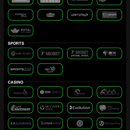
SPORTS
CASINO