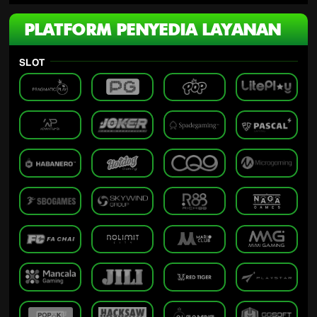
PLATFORM PENYEDIA LAYANAN
SLOT